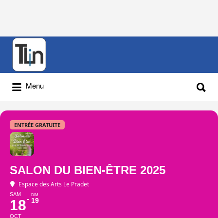
Rechercher
:
Rechercher
Menu
:
ENTRÉE GRATUITE
SALON DU BIEN-ÊTRE 2025
Espace des Arts Le Pradet
SAM
DIM
19
18
OCT