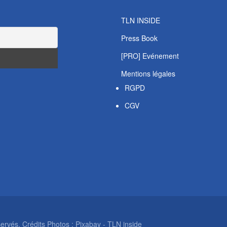
TLN INSIDE
Press Book
[PRO] Evénement
Mentions légales
RGPD
CGV
rvés. Crédits Photos : Pixabay - TLN inside