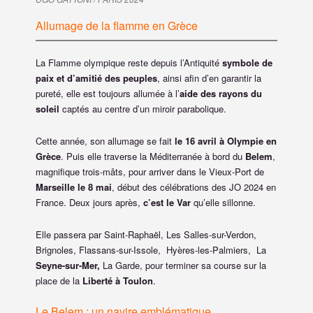
Allumage de la flamme en Grèce
La Flamme olympique reste depuis l’Antiquité
symbole de
paix et d’amitié des peuples
, ainsi afin d’en garantir la
pureté, elle est toujours allumée à l’
aide des rayons du
soleil
captés au centre d’un miroir parabolique.
Cette année, son allumage se fait
le 16 avril à Olympie en
Grèce
. Puis elle traverse la Méditerranée à bord du
Belem
,
magnifique trois-mâts, pour arriver dans le Vieux-Port de
Marseille le 8 mai
, début des célébrations des JO 2024 en
France. Deux jours après,
c’est le Var
qu’elle sillonne.
Elle passera par Saint-Raphaël, Les Salles-sur-Verdon,
Brignoles, Flassans-sur-Issole, Hyères-les-Palmiers, La
Seyne-sur-Mer,
La Garde, pour terminer sa course sur la
place de la
Liberté à Toulon
.
Le Belem : un navire emblématique