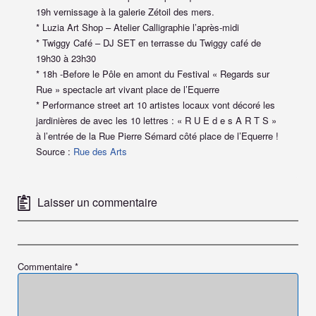
19h vernissage à la galerie Zétoil des mers.
* Luzia Art Shop – Atelier Calligraphie l’après-midi
* Twiggy Café – DJ SET en terrasse du Twiggy café de
19h30 à 23h30
* 18h -Before le Pôle en amont du Festival « Regards sur
Rue » spectacle art vivant place de l’Equerre
* Performance street art 10 artistes locaux vont décoré les
jardinières de avec les 10 lettres : « R U E d e s A R T S »
à l’entrée de la Rue Pierre Sémard côté place de l’Equerre !
Source :
Rue des Arts
Laisser un commentaire
Commentaire
*