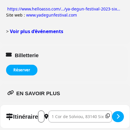
https://www.helloasso.com/…/ya-degun-festival-2023-six…
Site web :
www.yadegunfestival.com
>
Voir plus d’événements
Billetterie
Réserver
EN SAVOIR PLUS
Address - Ya Degun Festival []
Destination Address - Ya Degun Festival []
Itinéraire