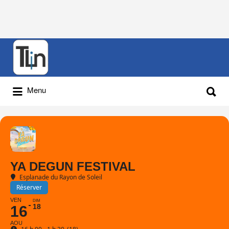
Rechercher
:
Rechercher
Menu
:
YA DEGUN FESTIVAL
Esplanade du Rayon de Soleil
Réserver
VEN
DIM
18
16
AOU