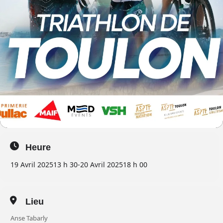
Heure
19 Avril 2025
13 h 30
-
20 Avril 2025
18 h 00
Lieu
Anse Tabarly