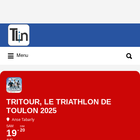
Rechercher
:
Rechercher
Menu
:
TRITOUR, LE TRIATHLON DE
TOULON 2025
Anse Tabarly
SAM
DIM
20
19