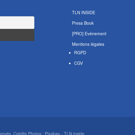
TLN INSIDE
Press Book
[PRO] Evénement
Mentions légales
RGPD
CGV
rvés. Crédits Photos : Pixabay - TLN inside