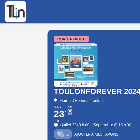
Rechercher
:
ENTRÉE GRATUITE
TOULONFOREVER 202
Mairie d'Honneur Toulon
MAR
DIM
08
23
SEP
JUL
(Juillet 23) 9 h 00 - (Septembre 8) 16 h 30
2
AJOUTER À MES FAVORIS