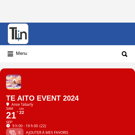
Rechercher
:
Rechercher
Menu
:
TE AITO EVENT 2024
Anse Tabarly
SAM
DIM
22
21
SEP
9 h 00 - 19 h 00
(22)
0
AJOUTER À MES FAVORIS