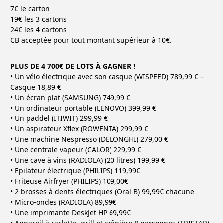
7€ le carton
19€ les 3 cartons
24€ les 4 cartons
CB acceptée pour tout montant supérieur à 10€.
PLUS DE 4 700€ DE LOTS À GAGNER !
• Un vélo électrique avec son casque (WISPEED) 789,99 € –
Casque 18,89 €
• Un écran plat (SAMSUNG) 749,99 €
• Un ordinateur portable (LENOVO) 399,99 €
• Un paddel (ITIWIT) 299,99 €
• Un aspirateur Xflex (ROWENTA) 299,99 €
• Une machine Nespresso (DELONGHI) 279,00 €
• Une centrale vapeur (CALOR) 229,99 €
• Une cave à vins (RADIOLA) (20 litres) 199,99 €
• Epilateur électrique (PHILIPS) 119,99€
• Friteuse Airfryer (PHILIPS) 109,00€
• 2 brosses à dents électriques (Oral B) 99,99€ chacune
• Micro-ondes (RADIOLA) 89,99€
• Une imprimante DeskJet HP 69,99€
• Appareil à raclette, grill et crêpière 8 personnes (TRISTAR)