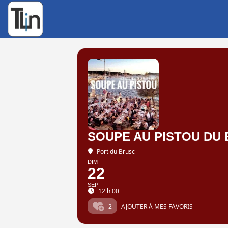
Rechercher
:
SOUPE AU PISTOU DU
Port du Brusc
DIM
22
SEP
12 h 00
2
AJOUTER À MES FAVORIS