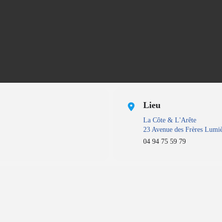
Lieu
La Côte & L'Arête
23 Avenue des Frères Lumiè
04 94 75 59 79