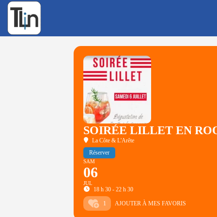
Rechercher
:
SOIRÉE LILLET EN R
La Côte & L'Arête
Réserver
SAM
06
JUL
18 h 30 - 22 h 30
1
AJOUTER À MES FAVORIS