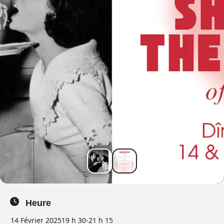
Heure
14 Février 2025
19 h 30
-
21 h 15