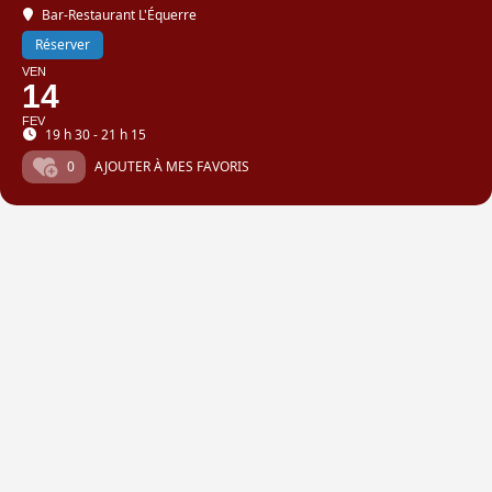
Bar-Restaurant L'Équerre
Réserver
VEN
14
FEV
19 h 30 - 21 h 15
0
AJOUTER À MES FAVORIS