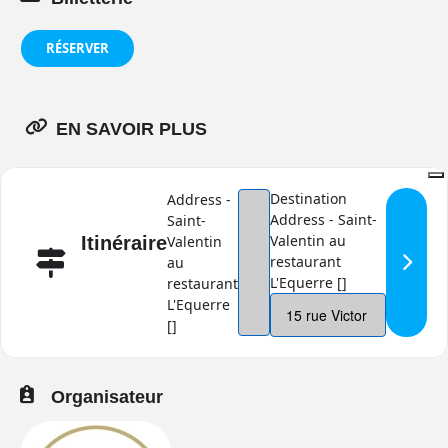
RÉSERVER
EN SAVOIR PLUS
Destination
Address -
Address - Saint-
Saint-
Valentin au
Itinéraire
Valentin
restaurant
au
L'Equerre []
restaurant
L'Equerre
[]
Organisateur