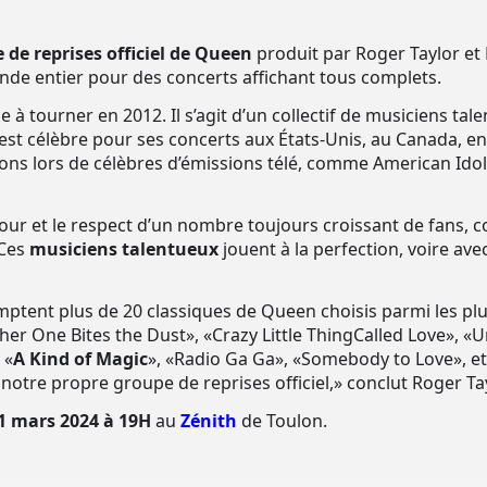
 de reprises officiel de Queen
produit par Roger Taylor et 
onde entier pour des concerts affichant tous complets.
tourner en 2012. Il s’agit d’un collectif de musiciens tal
est célèbre pour ses concerts aux États-Unis, au Canada, en
ons lors de célèbres d’émissions télé, comme American Idol,
our et le respect d’un nombre toujours croissant de fans, 
 Ces
musiciens talentueux
jouent à la perfection, voire av
ptent plus de 20 classiques de Queen choisis parmi les pl
her One Bites the Dust», «Crazy Little ThingCalled Love», «
 «
A Kind of Magic
», «Radio Ga Ga», «Somebody to Love», et 
otre propre groupe de reprises officiel,» conclut Roger Tay
1 mars 2024 à 19H
au
Zénith
de Toulon
.