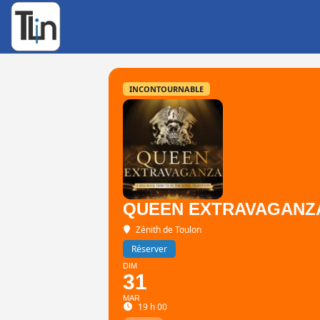
Rechercher
:
INCONTOURNABLE
QUEEN EXTRAVAGANZ
Zénith de Toulon
Réserver
DIM
31
MAR
19 h 00