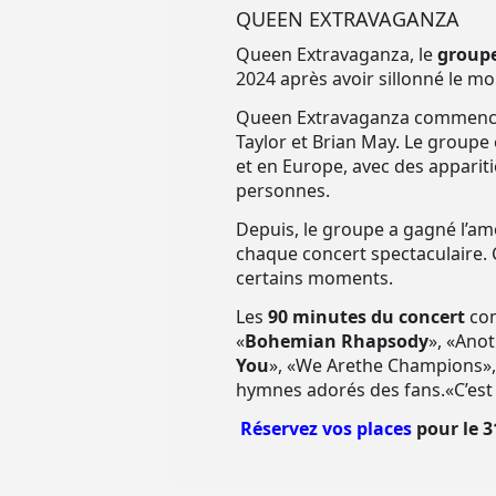
QUEEN EXTRAVAGANZA
Queen Extravaganza, le
groupe
2024 après avoir sillonné le m
Queen Extravaganza commence à 
Taylor et Brian May. Le groupe 
et en Europe, avec des appariti
personnes.
Depuis, le groupe a gagné l’am
chaque concert spectaculaire.
certains moments.
Les
90 minutes du concert
com
«
Bohemian Rhapsody
», «Anot
You
», «We Arethe Champions»,
hymnes adorés des fans.«C’est n
Réservez vos places
pour le 3