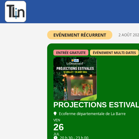
Rechercher
:
EVÉNEMENT RÉCURRENT
2 AOÛT 202
ENTRÉE GRATUITE
ÉVÉNEMENT MULTI-DATES
PROJECTIONS ESTIVAL
Ecoferme départementale de La Barre
VEN
26
JUL
20 h 30 - 23 h 00