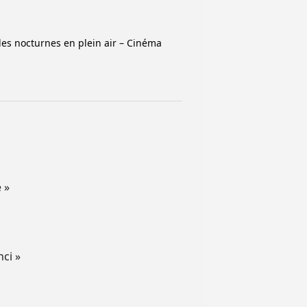
les nocturnes en plein air – Cinéma
 »
nci »