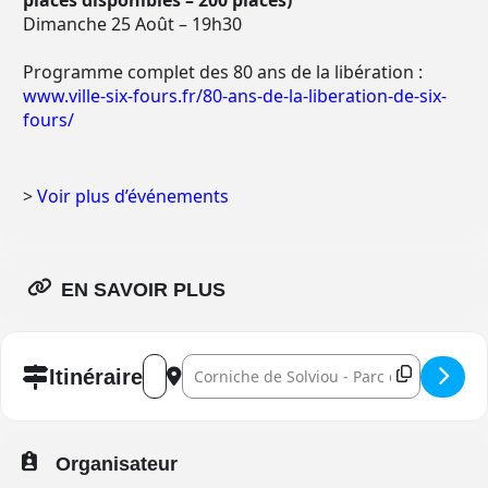
places disponibles – 200 places)
Dimanche 25 Août – 19h30
Programme complet des 80 ans de la libération :
www.ville-six-fours.fr/80-ans-de-la-liberation-de-six-
fours/
>
Voir plus d’événements
EN SAVOIR PLUS
Address - Pique Nique vue mer []
Destination Address - Pique Nique vue me
Itinéraire
Organisateur