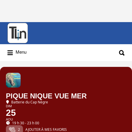
Rechercher
:
Rechercher
Menu
:
PIQUE NIQUE VUE MER
Batterie du Cap Nègre
DIM
25
AOU
19 h 30 - 23 h 00
2
AJOUTER À MES FAVORIS