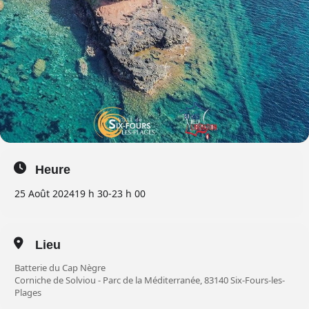
Heure
25 Août 2024
19 h 30
-
23 h 00
Lieu
Batterie du Cap Nègre
Corniche de Solviou - Parc de la Méditerranée, 83140 Six-Fours-les-
Plages