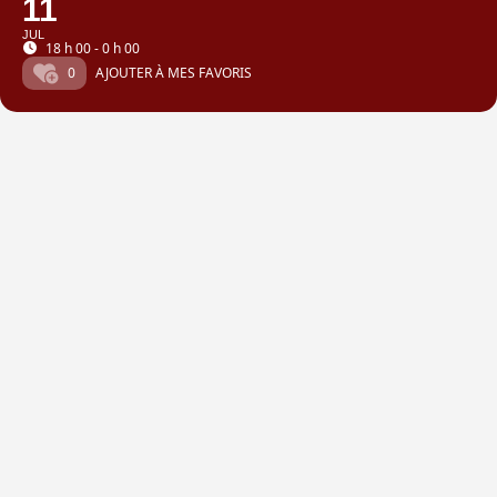
11
JUL
18 h 00 - 0 h 00
0
AJOUTER À MES FAVORIS