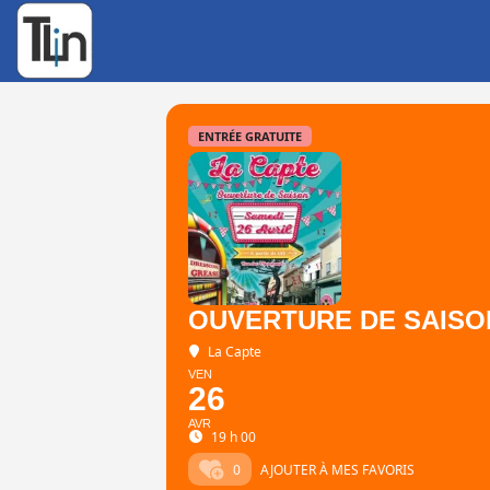
Rechercher
:
ENTRÉE GRATUITE
OUVERTURE DE SAISON
La Capte
VEN
26
AVR
19 h 00
0
AJOUTER À MES FAVORIS