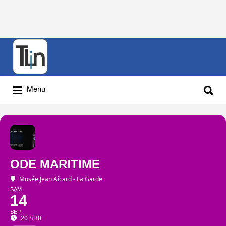
Rechercher
:
Rechercher
Menu
:
ODE MARITIME
Musée Jean Aicard - La Garde
SAM
14
SEP
20 h 30