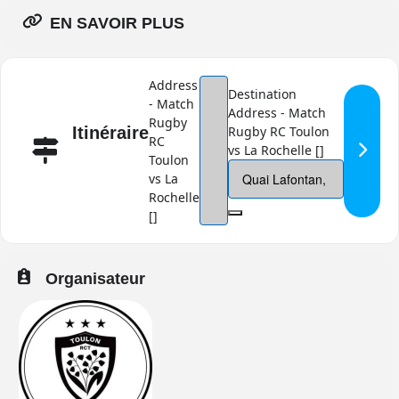
EN SAVOIR PLUS
Address
Destination
- Match
Address - Match
Rugby
Rugby RC Toulon
Itinéraire
RC
vs La Rochelle []
Toulon
vs La
Rochelle
[]
Organisateur