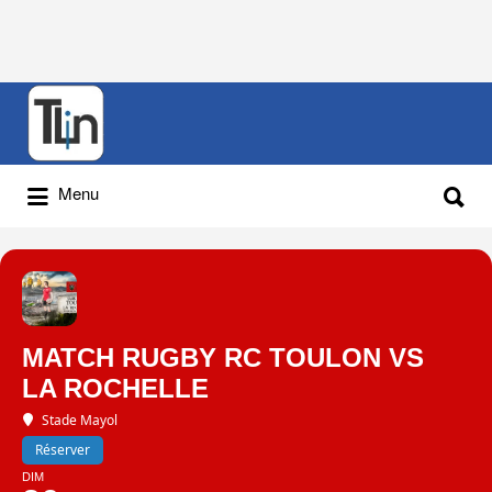
Rechercher
:
Rechercher
Menu
:
MATCH RUGBY RC TOULON VS
LA ROCHELLE
Stade Mayol
Réserver
DIM