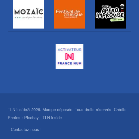
TLN inside® 2026. Marque déposée. Tous droits réservés. Crédits
Photos : Pixabay - TLN inside
Contactez-nous !