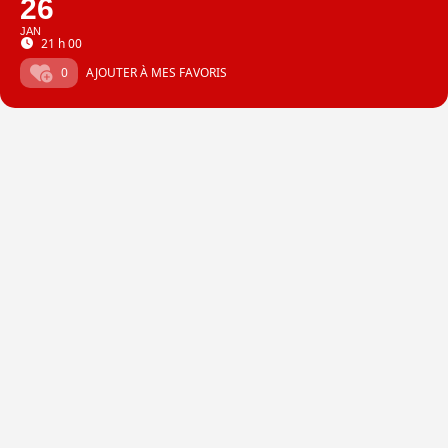
26
JAN
21 h 00
0
AJOUTER À MES FAVORIS