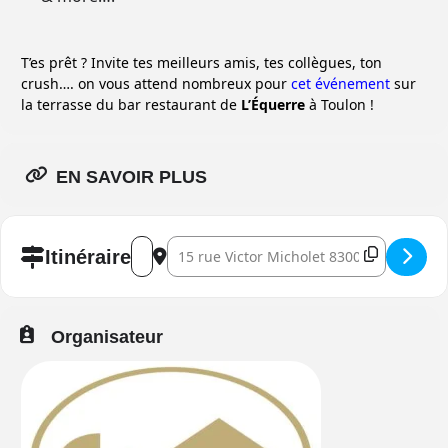
T’es prêt ? Invite tes meilleurs amis, tes collègues, ton
crush…. on vous attend nombreux pour
cet événement
sur
la terrasse du bar restaurant de
L’Équerre
à Toulon !
EN SAVOIR PLUS
Address - L'OPEN AIR DE L'ÉQUERRE #2 []
Destination Address - L'OPEN AIR DE L'ÉQ
Itinéraire
Organisateur