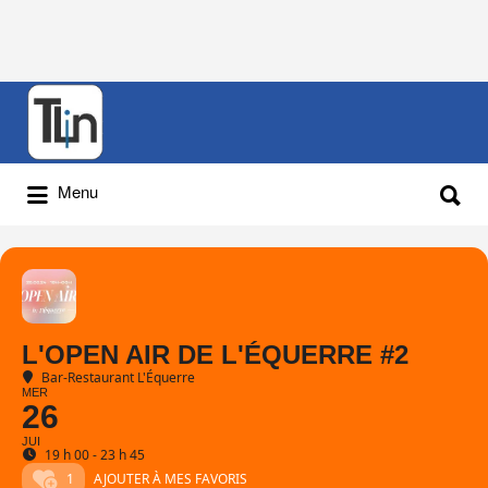
Rechercher
:
Rechercher
Menu
:
L'OPEN AIR DE L'ÉQUERRE #2
Bar-Restaurant L'Équerre
MER
26
JUI
19 h 00 - 23 h 45
1
AJOUTER À MES FAVORIS