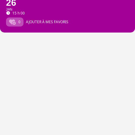
26
JAN
15 h 00
0
AJOUTER À MES FAVORIS