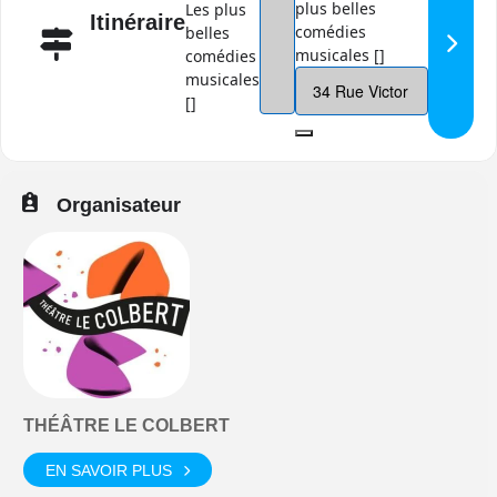
plus belles
Les plus
Itinéraire
comédies
belles
musicales []
comédies
musicales
[]
Organisateur
THÉÂTRE LE COLBERT
EN SAVOIR PLUS