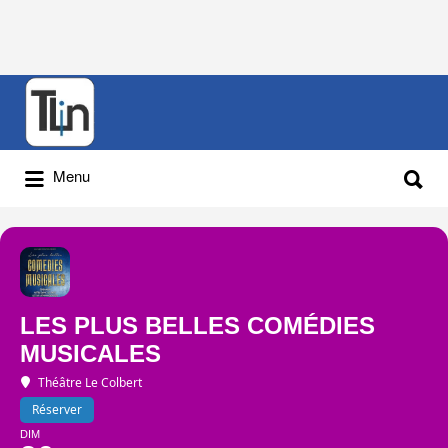
Rechercher
:
Rechercher
Menu
:
LES PLUS BELLES COMÉDIES
MUSICALES
Théâtre Le Colbert
Réserver
DIM