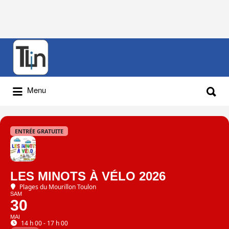
Rechercher
:
Rechercher
Menu
:
ENTRÉE GRATUITE
LES MINOTS À VÉLO 2026
Plages du Mourillon Toulon
SAM
30
MAI
14 h 00 - 17 h 00