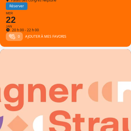
Palais des congrès Neptune
Réserver
MER
22
JAN
20 h 00 - 22 h 00
0
AJOUTER À MES FAVORIS