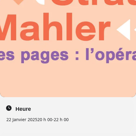
Heure
22 Janvier 2025
20 h 00
-
22 h 00