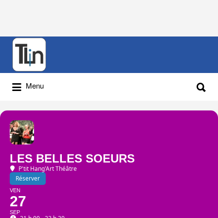
Rechercher
:
Rechercher
Menu
:
LES BELLES SOEURS
P'tit Hang'Art Théâtre
Réserver
VEN
27
SEP