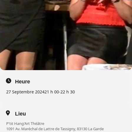
Heure
27 Septembre 2024
21 h 00
-
22 h 30
Lieu
P'tit Hang'Art Théâtre
1091 Av. Maréchal de Lattre de Tassigny, 83130 La Garde