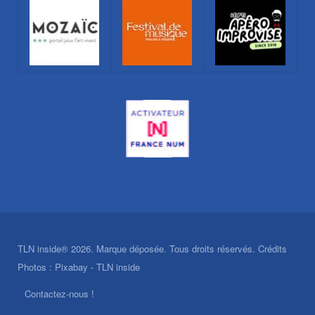
TLN inside® 2026. Marque déposée. Tous droits réservés. Crédits
Photos : Pixabay - TLN inside
Contactez-nous !