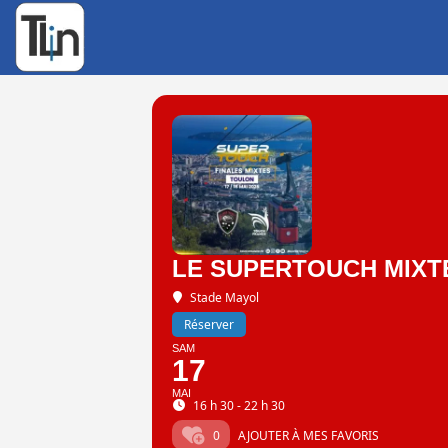
Rechercher
:
LE SUPERTOUCH MIXTE
Stade Mayol
Réserver
SAM
17
MAI
16 h 30 - 22 h 30
0
AJOUTER À MES FAVORIS