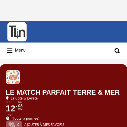
Rechercher
:
Rechercher
Menu
:
LE MATCH PARFAIT TERRE & MER
La Côte & L'Arête
JEU
DIM
08
12
MAR
FEV
(Toute la journée)
0
AJOUTER À MES FAVORIS