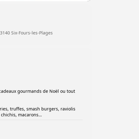
83140 Six-Fours-les-Plages
s cadeaux gourmands de Noël ou tout
ies, truffes, smash burgers, raviolis
s, chichis, macarons…