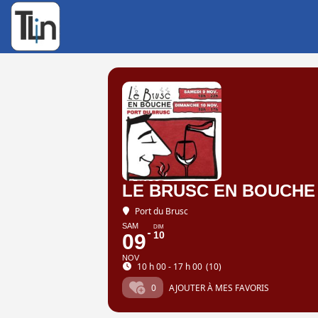
Rechercher
:
LE BRUSC EN BOUCHE 
Port du Brusc
SAM
DIM
10
09
NOV
10 h 00 - 17 h 00
(10)
0
AJOUTER À MES FAVORIS