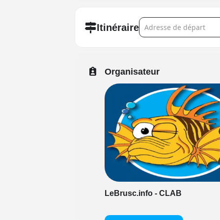
Address - LE BRUSC EN 
Itinéraire
Organisateur
LeBrusc.info - CLAB