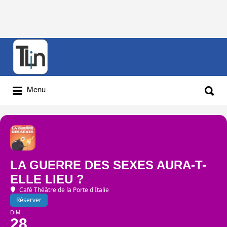
Rechercher
:
Rechercher
Menu
:
LA GUERRE DES SEXES AURA-T-
ELLE LIEU ?
Café Théâtre de la Porte d'Italie
Réserver
DIM
28