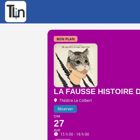
Rechercher
:
BON PLAN
LA FAUSSE HISTOIRE 
Théâtre Le Colbert
Réserver
DIM
27
AVR
15 h 00 - 16 h 00