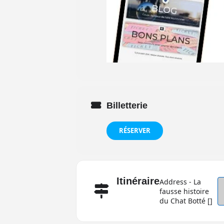
Billetterie
RÉSERVER
Itinéraire
Address - La
fausse histoire
du Chat Botté []