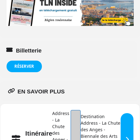
Billetterie
RÉSERVER
EN SAVOIR PLUS
Address
Destination
- La
Address - La Chute
Chute
des Anges -
Itinéraire
des
Biennale des Arts
Anges -