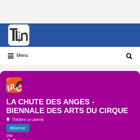
Rechercher
:
Rechercher
Menu
:
LA CHUTE DES ANGES -
BIENNALE DES ARTS DU CIRQUE
Théâtre Le Liberté
Réserver
DIM