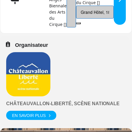
du Cirque []
Biennale
des Arts
du
Cirque []
Organisateur
CHÂTEAUVALLON-LIBERTÉ, SCÈNE NATIONALE
EN SAVOIR PLUS