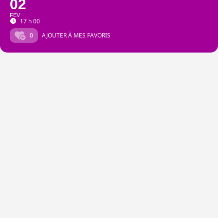
02
FEV
17 h 00
0
AJOUTER À MES FAVORIS