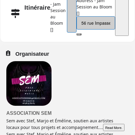
Address - Jam
- Jam
Session au Bloom
Itinéraire
Session
[]
au
Bloom
[]
Organisateur
ASSOCIATION SEM
Sem avec Stef, Marjo et Éméline, soutien aux artistes
locaux pour tous projets et accompagnement....
Read More.
Sem avec Stef, Marjo et Éméline, soutien aux artistes