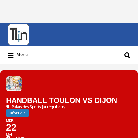
Rechercher
:
Rechercher
Menu
:
HANDBALL TOULON VS DIJON
Palais des Sports Jauréguiberry
Réserver
MER
22
MAI