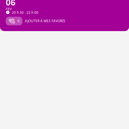
06
FEV
20 h 30 - 22 h 00
0
AJOUTER À MES FAVORIS