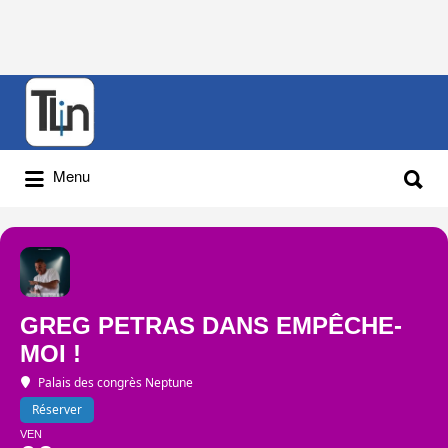
Rechercher
:
Rechercher
Menu
:
GREG PETRAS DANS EMPÊCHE-
MOI !
Palais des congrès Neptune
Réserver
VEN