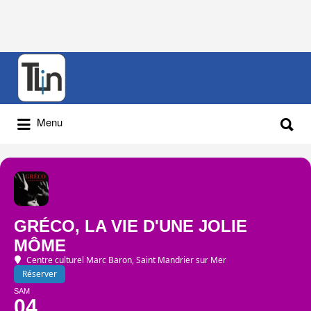
Rechercher
:
Rechercher
Menu
:
GRÉCO, LA VIE D'UNE JOLIE
MÔME
Centre culturel Marc Baron, Saint Mandrier sur Mer
Réserver
SAM
04