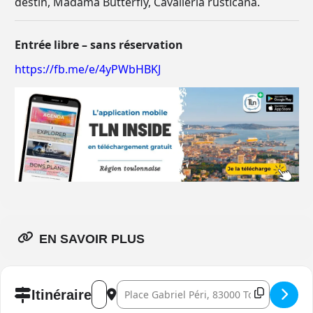
destin, Madama Butterfly, Cavalleria rusticana.
Entrée libre – sans réservation
https://fb.me/e/4yPWbHBKJ
EN SAVOIR PLUS
Address - Grand concert gratuit []
Destination Address - Grand concert gratu
Itinéraire