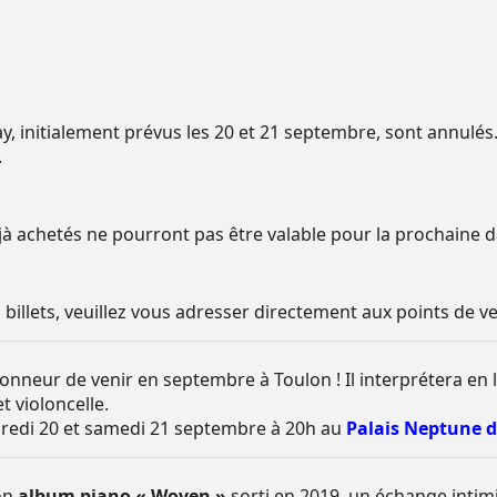
, initialement prévus les 20 et 21 septembre, sont annulé
.
éjà achetés ne pourront pas être valable pour la prochaine d
illets, veuillez vous adresser directement aux points de v
honneur de venir en septembre à Toulon ! Il interprétera en 
 violoncelle.
dredi 20 et samedi 21 septembre à 20h au
Palais Neptune d
son
album piano « Woven »
sorti en 2019, un échange intimis