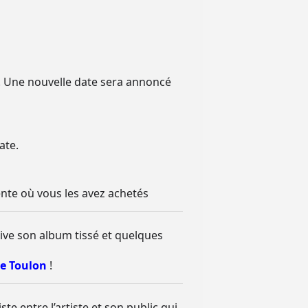
s. Une nouvelle date sera annoncé
ate.
ente où vous les avez achetés
live son album tissé et quelques
e Toulon
!
te entre l’artiste et son public qui