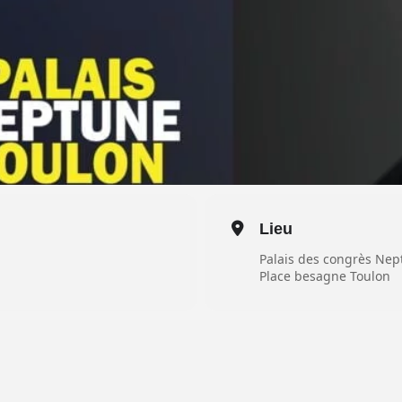
Lieu
Palais des congrès Ne
Place besagne Toulon