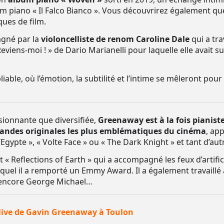
bum piano « Il Falco Bianco ». Vous découvrirez également 
ques de film.
agné par la
violoncelliste de renom Caroline Dale
qui a tra
viens-moi ! » de Dario Marianelli pour laquelle elle avait
iable, où l’émotion, la subtilité et l’intime se mêleront p
sionnante que diversifiée,
Greenaway est à la fois pianist
andes originales les plus emblématiques du cinéma
, ap
’Egypte », « Volte Face » ou « The Dark Knight » et tant d’aut
 Reflections of Earth » qui a accompagné les feux d’artifi
quel il a remporté un Emmy Award. Il a également travaillé 
 encore George Michael…
 live de Gavin Greenaway à Toulon