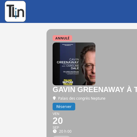
Rechercher
:
ANNULÉ
GAVIN GREENAWAY À 
Palais des congrès Neptune
Réserver
VEN
20
SEP
20 h 00