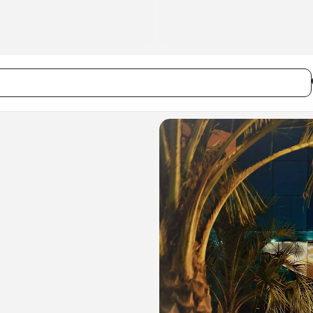
ay à Toulon []