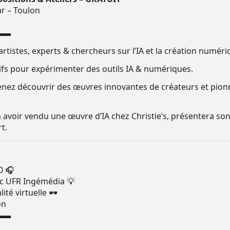
r – Toulon
▬▬
rtistes, experts & chercheurs sur l’IA et la création numéri
sifs pour expérimenter des outils IA & numériques.
Venez découvrir des œuvres innovantes de créateurs et pionni
 avoir vendu une œuvre d’IA chez Christie’s, présentera son
rt.
0 🎧
ec UFR Ingémédia 💡
ité virtuelle 🕶
on
▬▬