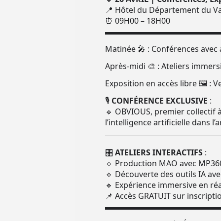
📍 Hôtel du Département du Va
⏰ 09H00 – 18H00
▬▬▬▬▬▬▬▬▬▬▬▬▬▬
Matinée 🎤 : Conférences avec a
Après-midi 🎨 : Ateliers immer
Exposition en accès libre 🖼 : 
🎙
CONFÉRENCE EXCLUSIVE
:
🔹 OBVIOUS, premier collectif à
l’intelligence artificielle dans l’a
🎛
ATELIERS INTERACTIFS
:
🔹 Production MAO avec MP36
🔹 Découverte des outils IA av
🔹 Expérience immersive en réal
📌 Accès GRATUIT sur inscripti
▬▬▬▬▬▬▬▬▬▬▬▬▬▬