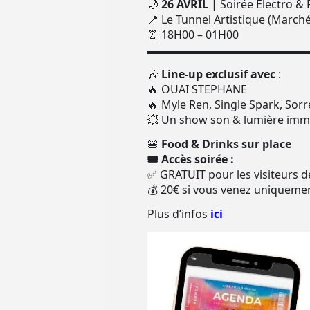
🌙
26 AVRIL
| Soirée Électro &
📍 Le Tunnel Artistique (Marché
⏰ 18H00 – 01H00
▬▬▬▬▬▬▬▬▬▬▬▬▬▬
🎶
Line-up exclusif avec
:
🔥 OUAI STEPHANE
🔥 Myle Ren, Single Spark, Sor
💥 Un show son & lumière immers
🍔
Food & Drinks sur place
🎟 Accès soirée :
✅ GRATUIT pour les visiteurs 
💰 20€ si vous venez uniquemen
Plus d’infos
ici