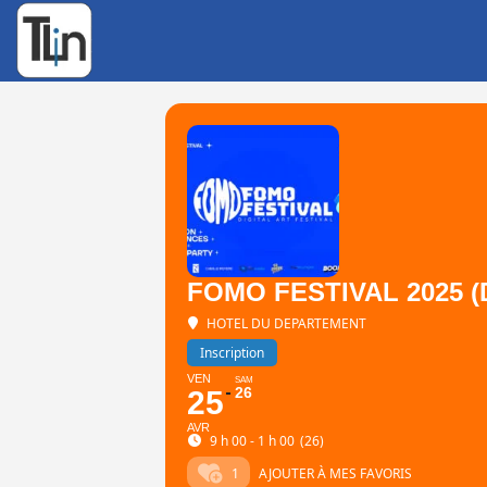
Rechercher
:
FOMO FESTIVAL 2025 (
HOTEL DU DEPARTEMENT
Inscription
VEN
SAM
26
25
AVR
9 h 00 - 1 h 00
(26)
1
AJOUTER À MES FAVORIS