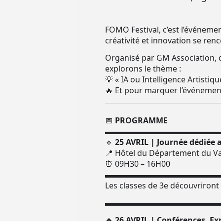
FOMO Festival, c’est l’événeme
créativité et innovation se ren
Organisé par GM Association, ce
explorons le thème :
💡 « IA ou Intelligence Artistique
🔥 Et pour marquer l’événement,
📅
PROGRAMME
▬▬▬▬▬▬▬▬▬▬▬▬▬▬
🔹
25 AVRIL | Journée dédiée a
📍 Hôtel du Département du Va
⏰ 09H30 – 16H00
▬▬▬▬▬▬▬▬▬▬▬▬▬▬
Les classes de 3e découvriront l’i
▬▬▬▬▬▬▬▬▬▬▬▬▬▬
🔹 26 AVRIL | Conférences, Ex