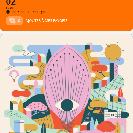
02
NOV
20 h 30 - 15 h 00
(10)
0
AJOUTER À MES FAVORIS