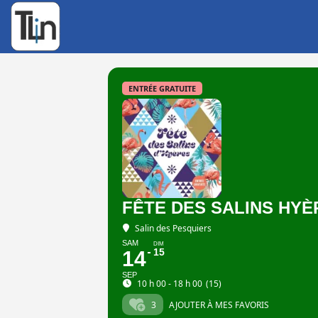
Rechercher
:
ENTRÉE GRATUITE
FÊTE DES SALINS HYÈ
Salin des Pesquiers
SAM
DIM
15
14
SEP
10 h 00 - 18 h 00
(15)
3
AJOUTER À MES FAVORIS