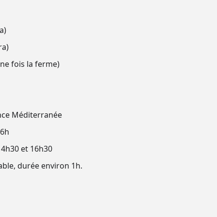
a)
ra)
ne fois la ferme)
ence Méditerranée
16h
 14h30 et 16h30
able, durée environ 1h.