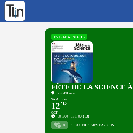
Rechercher
:
ENTRÉE GRATUITE
FÊTE DE LA SCIENCE 
Port d'Hyères
SAM
DIM
12
13
OCT
10 h 00 - 17 h 00
(13)
0
AJOUTER À MES FAVORIS