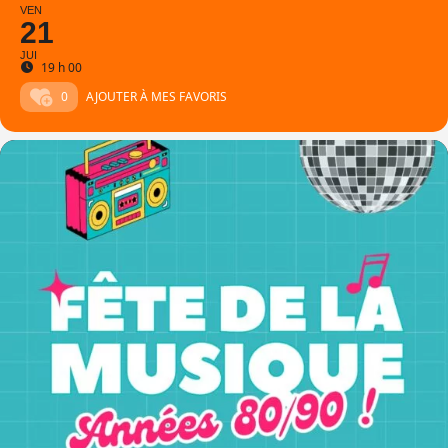
VEN
21
JUI
19 h 00
0
AJOUTER À MES FAVORIS