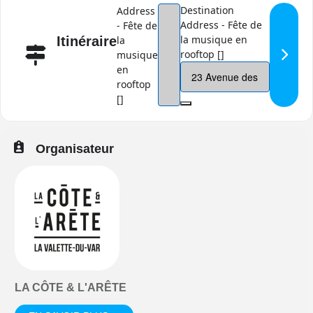
Destination
Address
Address - Fête de
- Fête de
la musique en
Itinéraire
la
rooftop []
musique
en
rooftop
[]
Organisateur
LA CÔTE & L'ARÊTE