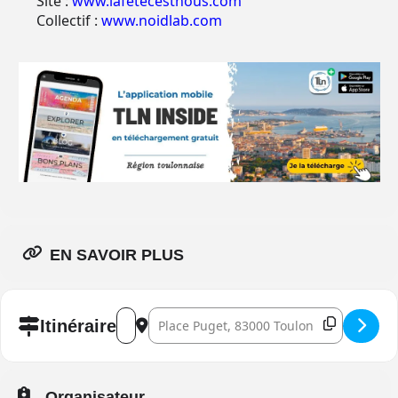
Site :
www.lafetecestnous.com
Collectif :
www.noidlab.com
EN SAVOIR PLUS
Address - Fête de la musique 2026 à Toulon []
Destination Address - Fête de la musique 
Itinéraire
Organisateur