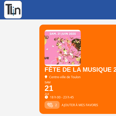
Rechercher
:
FÊTE DE LA MUSIQUE 
Centre-ville de Toulon
SAM
21
JUI
18 h 00 - 23 h 45
2
AJOUTER À MES FAVORIS