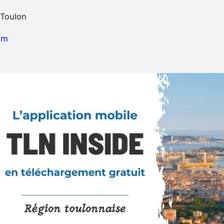
 Toulon
om