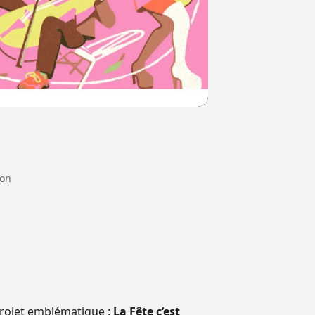
lon
projet emblématique :
La Fête c’est