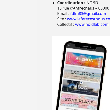
Coordination :
NO/ID
18 rue d’Antrechaus – 83000
Email :
fdlm83@gmail.com
Site :
www.lafetecestnous.c
Collectif :
www.noidlab.com