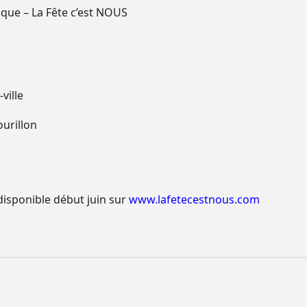
ique – La Fête c’est NOUS
ville
urillon
isponible début juin sur
www.lafetecestnous.com