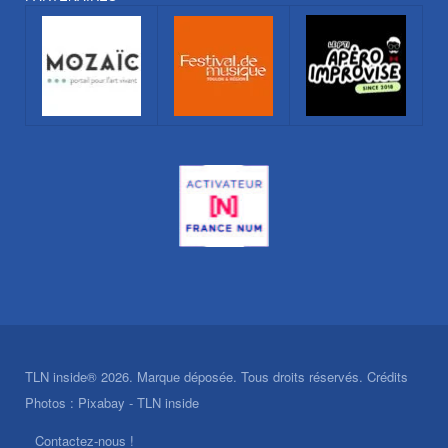
TLN inside® 2026. Marque déposée. Tous droits réservés. Crédits
Photos : Pixabay - TLN inside
Contactez-nous !