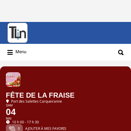
Rechercher
:
Rechercher
Menu
:
FÊTE DE LA FRAISE
Port des Salettes Carqueiranne
SAM
04
MAI
10 h 00 - 17 h 30
0
AJOUTER À MES FAVORIS