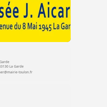
 Garde
 83130 La Garde
her@mairie-toulon.fr