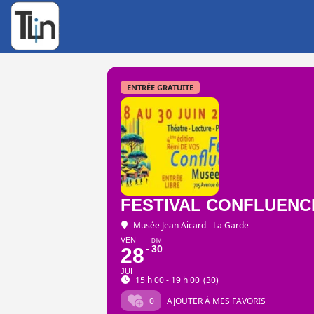
Rechercher
:
ENTRÉE GRATUITE
FESTIVAL CONFLUENC
Musée Jean Aicard - La Garde
VEN
DIM
30
28
JUI
15 h 00 - 19 h 00
(30)
0
AJOUTER À MES FAVORIS