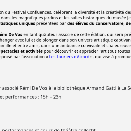
 du Festival Confluences, célébrant la diversité et la créativité d
 dans les magnifiques jardins et les salles historiques du musée J
tistiques uniques
présentées par
des élèves du conservatoire, 
émi De Vos
en tant qu’auteur associé de cette édition, qui sera pré
échanger avec lui et de plonger dans son univers artistique captivan
amille et entre amis, dans une ambiance conviviale et chaleureuse
spectacles et activités
pour découvrir et apprécier l’art sous toutes
rganisé par l’association «
Les Lauriers d’Aicard
« , qui vise à promouv
r associé Rémi De Vos à la bibliothèque Armand Gatti à La 
s et performances : 15h – 23h
s, performances et cours de théâtre collectif