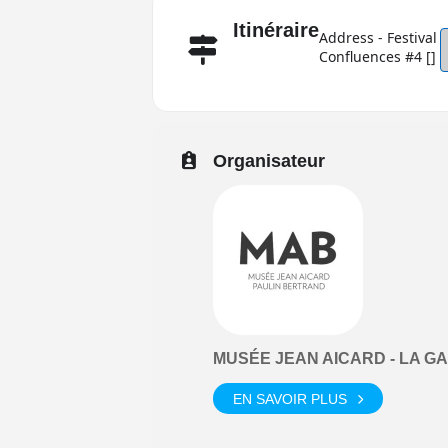
Itinéraire
Address - Festival
Confluences #4 []
Organisateur
MUSÉE JEAN AICARD - LA G
EN SAVOIR PLUS