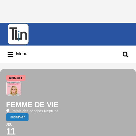
Rechercher
:
Rechercher
Menu
:
ANNULÉ
FEMME DE VIE
Palais des congrès Neptune
Réserver
JEU
11