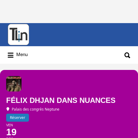
Rechercher
:
Rechercher
Menu
:
FÉLIX DHJAN DANS NUANCES
Palais des congrès Neptune
Réserver
VEN
19