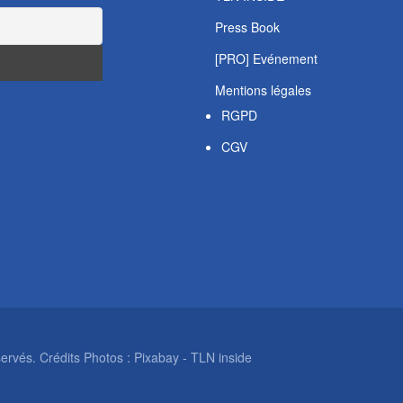
Press Book
[PRO] Evénement
Mentions légales
RGPD
CGV
rvés. Crédits Photos : Pixabay - TLN inside