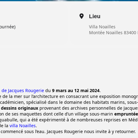
Lieu
journée)
Villa Noailles
Montée Noailles 83400
n de Jacques Rougerie
du
9 mars au 12 mai 2024
.
ce de la mer sur l’architecture en consacrant une exposition monog
adémicien, spécialisé dans le domaine des habitats marins, sous-m
x
dessins originaux
provenant des archives personnelles de Jacques
tion de ses maquettes dont celle d’un village sous-marin
empruntée 
n Aquabulle, qui a été expérimenté à de nombreuses reprises en Mé
de la
villa Noailles
.
e a commencé sous l’eau. Jacques Rougerie nous invite à y retourner.