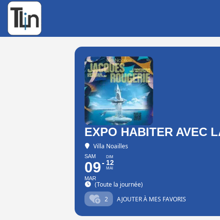
Rechercher
:
EXPO HABITER AVEC L
Villa Noailles
SAM
DIM
12
09
MAI
MAR
(Toute la journée)
2
AJOUTER À MES FAVORIS