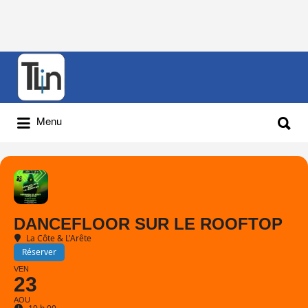
Rechercher
:
Rechercher
Menu
:
DANCEFLOOR SUR LE ROOFTOP
La Côte & L'Arête
Réserver
VEN
23
AOU