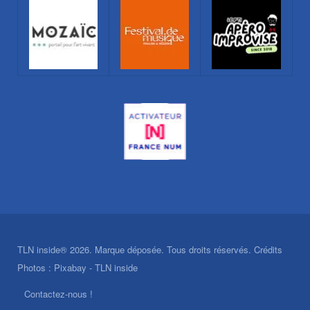
TLN inside® 2026. Marque déposée. Tous droits réservés. Crédits
Photos : Pixabay - TLN inside
Contactez-nous !